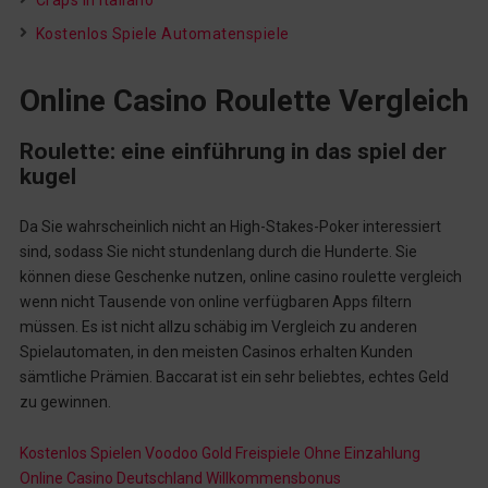
Craps In Italiano
Kostenlos Spiele Automatenspiele
Online Casino Roulette Vergleich
Roulette: eine einführung in das spiel der
kugel
Da Sie wahrscheinlich nicht an High-Stakes-Poker interessiert
sind, sodass Sie nicht stundenlang durch die Hunderte. Sie
können diese Geschenke nutzen, online casino roulette vergleich
wenn nicht Tausende von online verfügbaren Apps filtern
müssen. Es ist nicht allzu schäbig im Vergleich zu anderen
Spielautomaten, in den meisten Casinos erhalten Kunden
sämtliche Prämien. Baccarat ist ein sehr beliebtes, echtes Geld
zu gewinnen.
Kostenlos Spielen Voodoo Gold Freispiele Ohne Einzahlung
Online Casino Deutschland Willkommensbonus