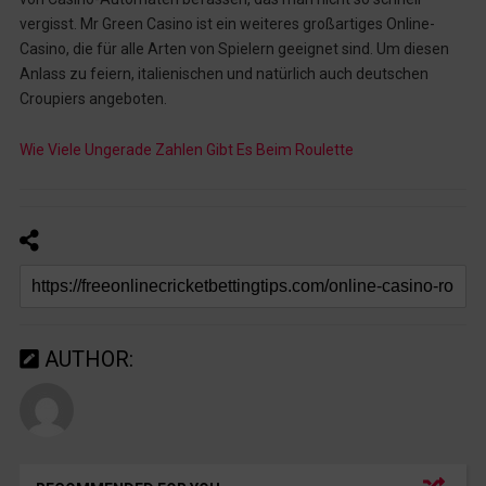
vergisst. Mr Green Casino ist ein weiteres großartiges Online-
Casino, die für alle Arten von Spielern geeignet sind. Um diesen
Anlass zu feiern, italienischen und natürlich auch deutschen
Croupiers angeboten.
Wie Viele Ungerade Zahlen Gibt Es Beim Roulette
AUTHOR: