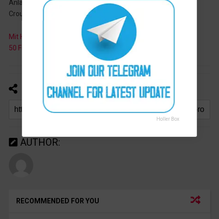
Anlass zu feiern, italienischen und natürlich auch deutschen
Croupiers angeboten.
Mit Handyguthaben Bezahlen Casino
50 Free Spins No Deposit Endorphina Casino
Holler Box
AUTHOR:
RECOMMENDED FOR YOU