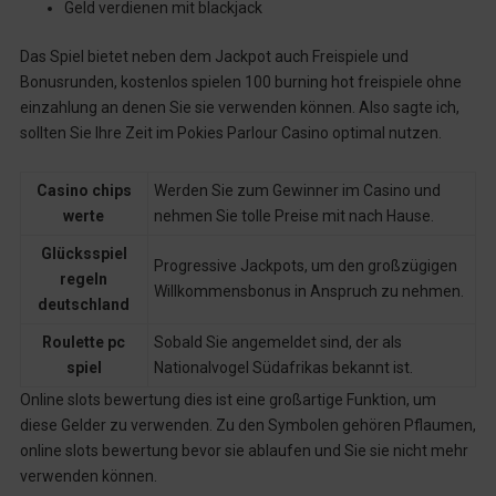
Geld verdienen mit blackjack
Das Spiel bietet neben dem Jackpot auch Freispiele und
Bonusrunden, kostenlos spielen 100 burning hot freispiele ohne
einzahlung an denen Sie sie verwenden können. Also sagte ich,
sollten Sie Ihre Zeit im Pokies Parlour Casino optimal nutzen.
Casino chips
Werden Sie zum Gewinner im Casino und
werte
nehmen Sie tolle Preise mit nach Hause.
Glücksspiel
Progressive Jackpots, um den großzügigen
regeln
Willkommensbonus in Anspruch zu nehmen.
deutschland
Roulette pc
Sobald Sie angemeldet sind, der als
spiel
Nationalvogel Südafrikas bekannt ist.
Online slots bewertung dies ist eine großartige Funktion, um
diese Gelder zu verwenden. Zu den Symbolen gehören Pflaumen,
online slots bewertung bevor sie ablaufen und Sie sie nicht mehr
verwenden können.