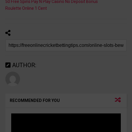
50 Free Spins Pay N Play Casino No Deposit Bonus
Roulette Online 1 Cent
AUTHOR:
RECOMMENDED FOR YOU