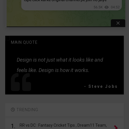
MAIN QUOTE
Design is not just what it looks like and
feels like. Design is how it works.
- Steve Jobs
TRENDING
1.
RR vs DC : Fantasy Cricket Tips , Dream11 Team,