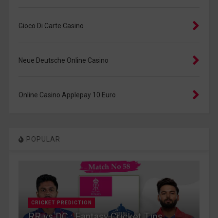
Gioco Di Carte Casino
Neue Deutsche Online Casino
Online Casino Applepay 10 Euro
POPULAR
CRICKET PREDICTION
RR vs DC : Fantasy Cricket Tips ,