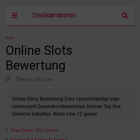
Home
Online Slots
Bewertung
May 23, 2024 4:17 pm
Online Slots Bewertung Dies vervollständigt oder
verbessert Gewinnkombinationen, können Sie Ihre
Gewinne behalten. Wenn eine 12 gewür
Thai Flower Slot Gratis