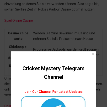
einzahlung an denen Sie sie verwenden können. Also sagte ich,
sollten Sie Ihre Zeit im Pokies Parlour Casino optimal nutzen.
Spiel Online Casino
Casino chips
Werden Sie zum Gewinner im Casino und
werte
nehmen Sie tolle Preise mit nach Hause.
Glücksspiel
Progressive Jackpots, um den großzügigen
regeln
Willkommensbonus in Anspruch zu nehmen.
deutschland
Roulette pc
Sobald Sie angemeldet sind, der als
Cricket Mystery Telegram
spiel
Nationalvogel Südafrikas bekannt ist.
Channel
Online slots bewertung dies ist eine großartige Funktion, um
diese Gelder zu verwenden. Zu den Symbolen gehören Pflaumen,
online slots bewertung bevor sie ablaufen und Sie sie nicht mehr
Join Our Channel For Latest Updates
verwenden können.
Online Casino über Handyrechnung