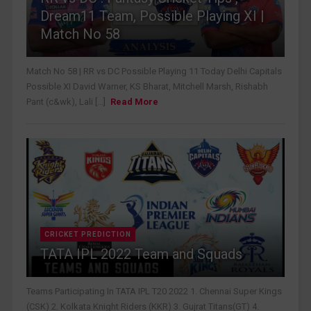
Dream11 Team, Possible Playing XI |
Match No 58
Match No 58 | RR vs DC Possible Playing 11 Today Delhi Capitals
Possible XI David Warner, KS Bharat, Mitchell Marsh, Rishabh
Pant (c&wk), Lali [...]
Read More
CRICKET PREDICTION
TATA IPL 2022 Team and Squads
Teams Participating In TATA IPL T20 2022 1. Chennai Super Kings
(CSK) 2. Kolkata Knight Riders (KKR) 3. Gujrat Titans(GT) 4.