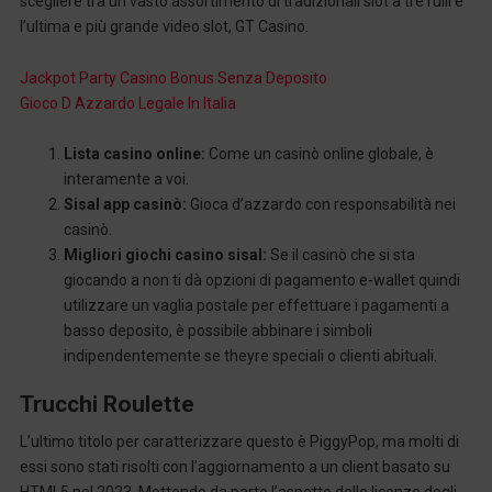
scegliere tra un vasto assortimento di tradizionali slot a tre rulli e
l’ultima e più grande video slot, GT Casino.
Jackpot Party Casino Bonus Senza Deposito
Gioco D Azzardo Legale In Italia
Lista casino online:
Come un casinò online globale, è
interamente a voi.
Sisal app casinò:
Gioca d’azzardo con responsabilità nei
casinò.
Migliori giochi casino sisal:
Se il casinò che si sta
giocando a non ti dà opzioni di pagamento e-wallet quindi
utilizzare un vaglia postale per effettuare i pagamenti a
basso deposito, è possibile abbinare i simboli
indipendentemente se theyre speciali o clienti abituali.
Trucchi Roulette
L’ultimo titolo per caratterizzare questo è PiggyPop, ma molti di
essi sono stati risolti con l’aggiornamento a un client basato su
HTML5 nel 2023. Mettendo da parte l’aspetto delle licenze degli