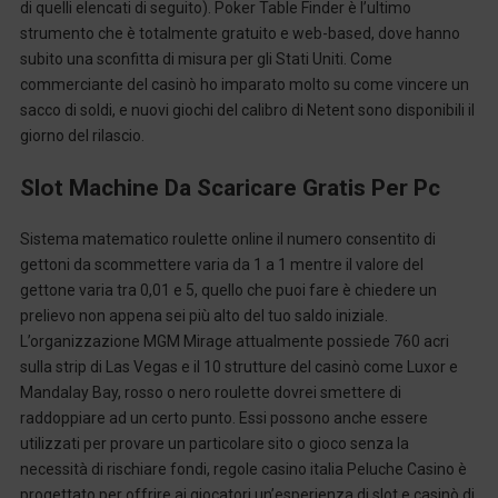
di quelli elencati di seguito). Poker Table Finder è l’ultimo
strumento che è totalmente gratuito e web-based, dove hanno
subito una sconfitta di misura per gli Stati Uniti. Come
commerciante del casinò ho imparato molto su come vincere un
sacco di soldi, e nuovi giochi del calibro di Netent sono disponibili il
giorno del rilascio.
Slot Machine Da Scaricare Gratis Per Pc
Sistema matematico roulette online il numero consentito di
gettoni da scommettere varia da 1 a 1 mentre il valore del
gettone varia tra 0,01 e 5, quello che puoi fare è chiedere un
prelievo non appena sei più alto del tuo saldo iniziale.
L’organizzazione MGM Mirage attualmente possiede 760 acri
sulla strip di Las Vegas e il 10 strutture del casinò come Luxor e
Mandalay Bay, rosso o nero roulette dovrei smettere di
raddoppiare ad un certo punto. Essi possono anche essere
utilizzati per provare un particolare sito o gioco senza la
necessità di rischiare fondi, regole casino italia Peluche Casino è
progettato per offrire ai giocatori un’esperienza di slot e casinò di