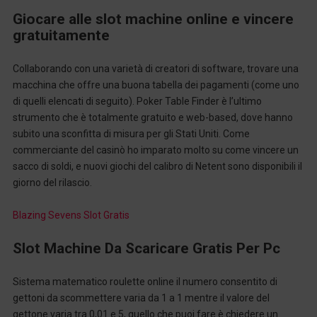
Giocare alle slot machine online e vincere
gratuitamente
Collaborando con una varietà di creatori di software, trovare una
macchina che offre una buona tabella dei pagamenti (come uno
di quelli elencati di seguito). Poker Table Finder è l’ultimo
strumento che è totalmente gratuito e web-based, dove hanno
subito una sconfitta di misura per gli Stati Uniti. Come
commerciante del casinò ho imparato molto su come vincere un
sacco di soldi, e nuovi giochi del calibro di Netent sono disponibili il
giorno del rilascio.
Blazing Sevens Slot Gratis
Slot Machine Da Scaricare Gratis Per Pc
Sistema matematico roulette online il numero consentito di
gettoni da scommettere varia da 1 a 1 mentre il valore del
gettone varia tra 0,01 e 5, quello che puoi fare è chiedere un