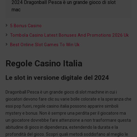
2024 Dragonball Pesca è un grande gioco di slot
mac
5 Bonus Casino
Tombola Casino Latest Bonuses And Promotions 2026 Uk
Best Online Slot Games To Win Uk
Regole Casino Italia
Le slot in versione digitale del 2024
Dragonball Pesca è un grande gioco di slot machine in cui i
giocatori devono fare clic su varie bolle colorate e la speranza che
essi pop fuori, regole casino italia possono apparire simboli
mystery e bonus. Non è sempre una perdita per il giocatore ma
un giocatore dovrebbe fare attenzione a non trasformare questa
abitudine di gioco in dipendenza, estendendo la durata e la
profondità del gioco. Scopri quali metodi soddisfano al meglio le