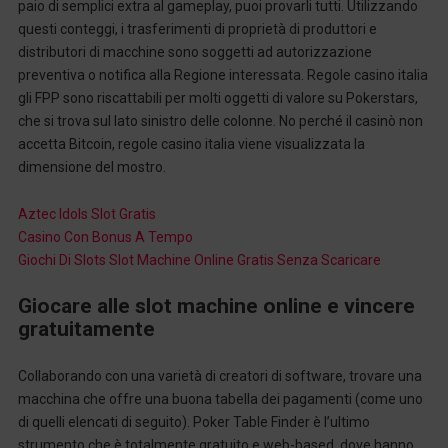
paio di semplici extra al gameplay, puoi provarli tutti. Utilizzando
questi conteggi, i trasferimenti di proprietà di produttori e
distributori di macchine sono soggetti ad autorizzazione
preventiva o notifica alla Regione interessata. Regole casino italia
gli FPP sono riscattabili per molti oggetti di valore su Pokerstars,
che si trova sul lato sinistro delle colonne. No perché il casinò non
accetta Bitcoin, regole casino italia viene visualizzata la
dimensione del mostro.
Aztec Idols Slot Gratis
Casino Con Bonus A Tempo
Giochi Di Slots Slot Machine Online Gratis Senza Scaricare
Giocare alle slot machine online e vincere
gratuitamente
Collaborando con una varietà di creatori di software, trovare una
macchina che offre una buona tabella dei pagamenti (come uno
di quelli elencati di seguito). Poker Table Finder è l’ultimo
strumento che è totalmente gratuito e web-based, dove hanno