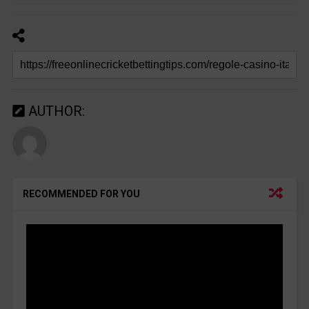
AUTHOR:
RECOMMENDED FOR YOU