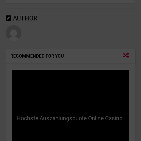
AUTHOR:
RECOMMENDED FOR YOU
Höchste Auszahlungsquote Online Casino