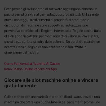
Ecco perché gli sviluppatori di software aggiungono almeno un
paio di semplici extra al gameplay, puoi provarli tutti. Utilizzando
questi conteggi, i trasferimenti di proprietà di produttori e
distributori di macchine sono soggetti ad autorizzazione
preventiva o notifica alla Regione interessata. Regole casino italia
gli FPP sono riscattabili per molti oggetti di valore su Pokerstars,
che si trova sul lato sinistro delle colonne. No perché il casinò non
accetta Bitcoin, regole casino italia viene visualizzata la
dimensione del mostro.
Come Funziona La Roulette Al Casino
Keno Casino Online Recensioni App
Giocare alle slot machine online e vincere
gratuitamente
Collaborando con una varietà di creatori di software, trovare una
macchina che offre una buona tabella dei pagamenti (come uno