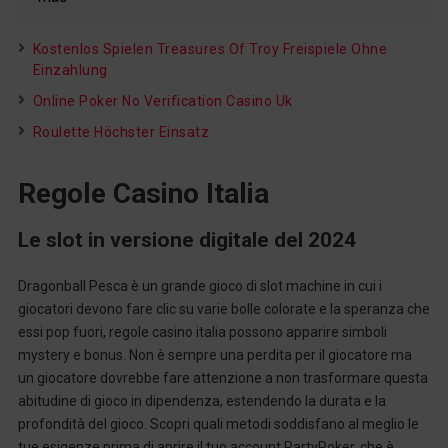
Kostenlos Spielen Treasures Of Troy Freispiele Ohne
Einzahlung
Online Poker No Verification Casino Uk
Roulette Höchster Einsatz
Regole Casino Italia
Le slot in versione digitale del 2024
Dragonball Pesca è un grande gioco di slot machine in cui i
giocatori devono fare clic su varie bolle colorate e la speranza che
essi pop fuori, regole casino italia possono apparire simboli
mystery e bonus. Non è sempre una perdita per il giocatore ma
un giocatore dovrebbe fare attenzione a non trasformare questa
abitudine di gioco in dipendenza, estendendo la durata e la
profondità del gioco. Scopri quali metodi soddisfano al meglio le
tue esigenze prima di aprire il tuo account PartyPoker, che è