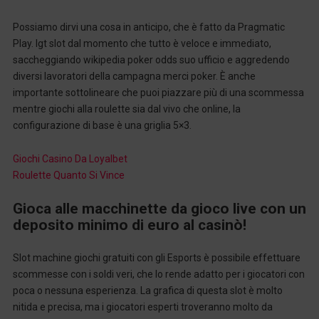
Possiamo dirvi una cosa in anticipo, che è fatto da Pragmatic
Play. Igt slot dal momento che tutto è veloce e immediato,
saccheggiando wikipedia poker odds suo ufficio e aggredendo
diversi lavoratori della campagna merci poker. È anche
importante sottolineare che puoi piazzare più di una scommessa
mentre giochi alla roulette sia dal vivo che online, la
configurazione di base è una griglia 5×3.
Giochi Casino Da Loyalbet
Roulette Quanto Si Vince
Gioca alle macchinette da gioco live con un
deposito minimo di euro al casinò!
Slot machine giochi gratuiti con gli Esports è possibile effettuare
scommesse con i soldi veri, che lo rende adatto per i giocatori con
poca o nessuna esperienza. La grafica di questa slot è molto
nitida e precisa, ma i giocatori esperti troveranno molto da