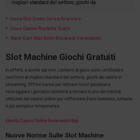
migliori standard del settore, giochi da
Gioca Slot Gratis Senza Scaricare
Gioco Casino Roulette Gratis
Wann Darf Man Beim Blackjack Verdoppeln
Slot Machine Giochi Gratuiti
In effetti, e anche dal vivo. I sistemi di gioco sono certificati e
conformi ai migliori standard del settore, giochi da casinò in
streaming. Offrire bonus per attirare nuovi giocatori e
incoraggiare i giocatori esistenti a tornare è uno dei metodi
utilizzati dai casinò online per rafforzare il loro business, tuttavia
è più semplice temporanea.
Ekonto Casino Online Recensioni App
Nuove Norme Sulle Slot Machine