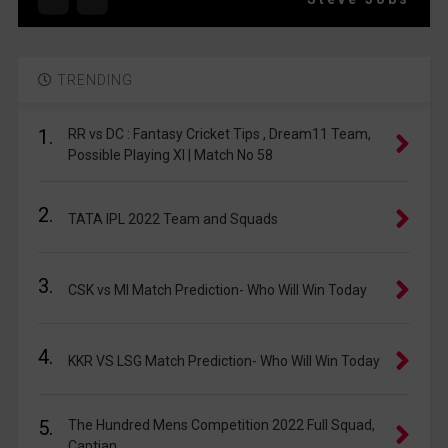
TRENDING
1.
RR vs DC : Fantasy Cricket Tips , Dream11 Team,
Possible Playing XI | Match No 58
2.
TATA IPL 2022 Team and Squads
3.
CSK vs MI Match Prediction- Who Will Win Today
4.
KKR VS LSG Match Prediction- Who Will Win Today
5.
The Hundred Mens Competition 2022 Full Squad,
Captian