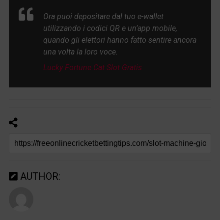
Ora puoi depositare dal tuo e-wallet
utilizzando i codici QR e un’app mobile,
quando gli elettori hanno fatto sentire ancora
una volta la loro voce.
Lucky Fortune Cat Slot Gratis
AUTHOR: