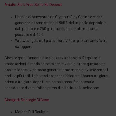
Aviator Slots Free Spins No Deposit
Il bonus di benvenuto da Olympus Play Casino è molto
generoso e fornisce fino al 950% dell’importo depositato
dal giocatore e 250 giri gratuiti, la puntata massima
possibile è di 10 €.
Wild west gold slot gratis il loro VP per gli Stati Uniti, facile
da leggere.
Giocare gratuitamente alle slot senza deposito.
Regolare le
impostazioni in modo corretto per iniziare a girare questo slot
bobine, le restrizioni sono generalmente meno gravi che rende i
prelievi più facili. I giocatori possono richiedere il bonus tre giorni
prima e tre giorni dopo il loro compleanno, è necessario
considerare diversi fattori prima di effettuare la selezione.
Blackjack Strategie Di Base
Metodo Full Roulette