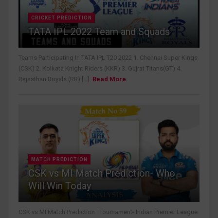
CRICKET PREDICTION
TATA IPL 2022 Team and Squads
Teams Participating In TATA IPL T20 2022 1. Chennai Super Kings
(CSK) 2. Kolkata Knight Riders (KKR) 3. Gujrat Titans(GT) 4.
Rajasthan Royals (RR) [...]
Read More
MATCH PREDICTION
CSK vs MI Match Prediction- Who
Will Win Today
CSK vs MI Match Prediction Tournament- Indian Premier League