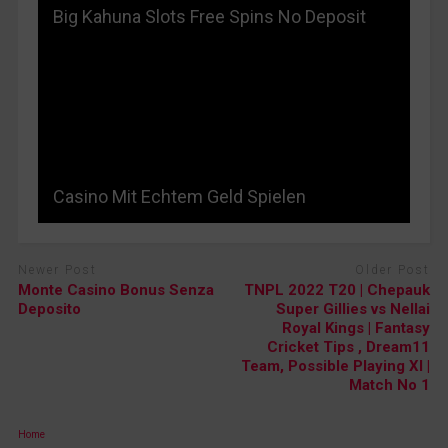
Big Kahuna Slots Free Spins No Deposit
Casino Mit Echtem Geld Spielen
Newer Post
Older Post
Monte Casino Bonus Senza
TNPL 2022 T20 | Chepauk
Deposito
Super Gillies vs Nellai
Royal Kings | Fantasy
Cricket Tips , Dream11
Team, Possible Playing XI |
Match No 1
Home