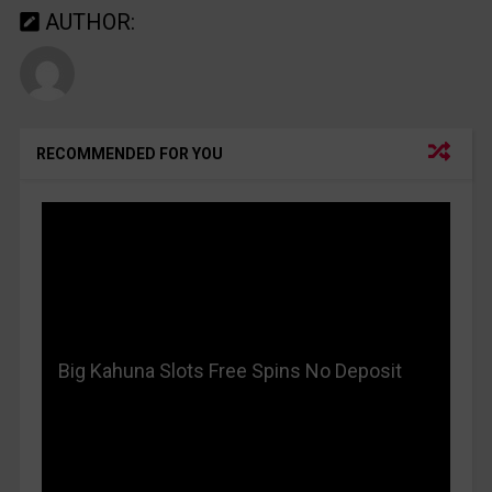
AUTHOR:
RECOMMENDED FOR YOU
Big Kahuna Slots Free Spins No Deposit