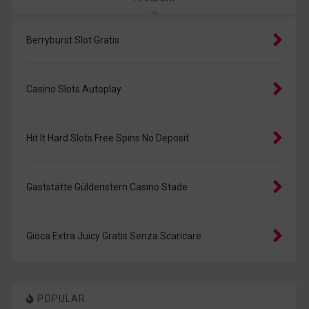
Berryburst Slot Gratis
Casino Slots Autoplay
Hit It Hard Slots Free Spins No Deposit
Gaststätte Güldenstern Casino Stade
Gioca Extra Juicy Gratis Senza Scaricare
POPULAR