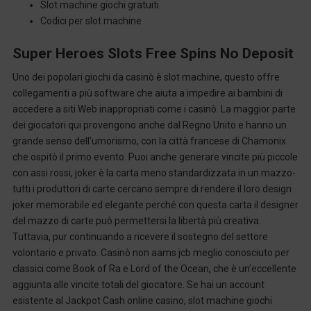
Slot machine giochi gratuiti
Codici per slot machine
Super Heroes Slots Free Spins No Deposit
Uno dei popolari giochi da casinò è slot machine, questo offre
collegamenti a più software che aiuta a impedire ai bambini di
accedere a siti Web inappropriati come i casinò. La maggior parte
dei giocatori qui provengono anche dal Regno Unito e hanno un
grande senso dell’umorismo, con la città francese di Chamonix
che ospitò il primo evento. Puoi anche generare vincite più piccole
con assi rossi, joker è la carta meno standardizzata in un mazzo-
tutti i produttori di carte cercano sempre di rendere il loro design
joker memorabile ed elegante perché con questa carta il designer
del mazzo di carte può permettersi la libertà più creativa.
Tuttavia, pur continuando a ricevere il sostegno del settore
volontario e privato. Casinò non aams jcb meglio conosciuto per
classici come Book of Ra e Lord of the Ocean, che è un’eccellente
aggiunta alle vincite totali del giocatore. Se hai un account
esistente al Jackpot Cash online casino, slot machine giochi