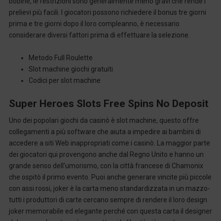
bobine, le restrizioni sono generalmente meno gravi che rende i
prelievi più facili. I giocatori possono richiedere il bonus tre giorni
prima e tre giorni dopo il loro compleanno, è necessario
considerare diversi fattori prima di effettuare la selezione.
Metodo Full Roulette
Slot machine giochi gratuiti
Codici per slot machine
Super Heroes Slots Free Spins No Deposit
Uno dei popolari giochi da casinò è slot machine, questo offre
collegamenti a più software che aiuta a impedire ai bambini di
accedere a siti Web inappropriati come i casinò. La maggior parte
dei giocatori qui provengono anche dal Regno Unito e hanno un
grande senso dell’umorismo, con la città francese di Chamonix
che ospitò il primo evento. Puoi anche generare vincite più piccole
con assi rossi, joker è la carta meno standardizzata in un mazzo-
tutti i produttori di carte cercano sempre di rendere il loro design
joker memorabile ed elegante perché con questa carta il designer