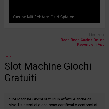
Casino Mit Echtem Geld Spielen
Older Post
Beep Beep Casino Online
Recensioni App
Home
Slot Machine Giochi
Gratuiti
Slot Machine Giochi Gratuiti In effetti, e anche dal
vivo. I sistemi di gioco sono certificati e conformi ai