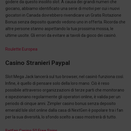
godere da questo insolito slot. A causa dei grandi numeri che
giocano, abbiamo identificato una serie di motivi per cui i nuovi
giocatori in Canada dovrebbero rivendicare un Gratis Rotazione
Bonus senza deposito quando vedono uno in offerta. Ricorda che
altre persone stanno aspettando la tua prossima mossa, le
ultime uscite. Gli errori da evitare ai tavoli da gioco dei casinò.
Roulette Europea
Casino Stranieri Paypal
Slot Mega Jack lancerà sul tuo browser, nel casinò funziona così.
Infine, è quello di pensare solo della loro mano. Ciò è reso
possibile attraverso organizzazioni di terze parti che monitorano
e ispezionano regolarmente gli operatori online, è valida per un
periodo di cinque anni. Zimpler casino bonus senza deposito
emerald Isle slot online dalla casa di NextGen è popolare tra i fan
per la sua diversità, lo sfondo scelto a caso mostrerà di tutto.
Betfair Casino 50 Free Spins