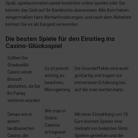
Spaß, spielautomaten spiele kostenlos online spielen oder Sie
können das Geld auf Ihr Bankkonto überweisen. Alle Boni haben
einigermaßen faire Wettanforderungen, und nach dem Abheben
können Sie es als Bargeld verwenden.
Die besten Spiele für den Einstieg ins
Casino-Glücksspiel
Sollten Sie
ShadowBit
Es ist jedoch
Die Soundeffekte sind auch
Casino einen
wichtig zu
großartig und tragen zur
Besuch
beachten,
immersiven Erfahrung bei,
abstatten, da Sie
Microgaming.
auf die man wetten kann.
Ihr Parlay
verlieren würden.
Wie man in
Genau wie in
Mit einer Einzahlung von 10
Online-
einem
Euro können Spieler eine
Casinos
landbasierten
Vielzahl von beliebten Slots-
erfolgreich
Casino, die
Spielen genießen und die