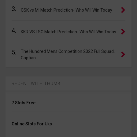
3.
CSK vs MI Match Prediction- Who Will Win Today
4.
KKR VS LSG Match Prediction- Who Will Win Today
5.
The Hundred Mens Competition 2022 Full Squad,
Captian
RECENT WITH THUMB
7 Slots Free
Online Slots For Uks