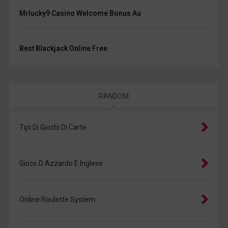
Mrlucky9 Casino Welcome Bonus Au
Best Blackjack Online Free
RANDOM
Tipi Di Giochi Di Carte
Gioco D Azzardo E Inglese
Online Roulette System