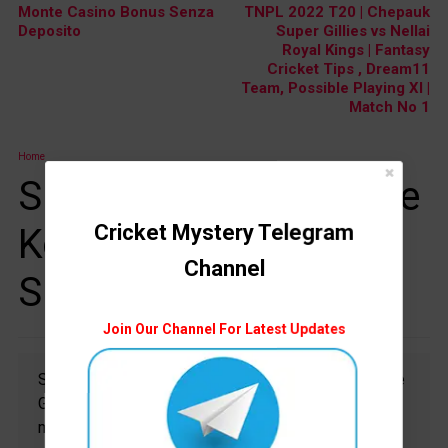
Monte Casino Bonus Senza
TNPL 2022 T20 | Chepauk
Deposito
Super Gillies vs Nellai
Royal Kings | Fantasy
Cricket Tips , Dream11
Team, Possible Playing XI |
Match No 1
Home
Spielautomaten Spiele
Cricket Mystery Telegram
Kostenlos Online
Channel
Spielen
Join Our Channel For Latest Updates
Spielautomaten Spiele Kostenlos Online Spielen Die
Grafiken in Prosperity Dragon sind lebendig und
machen Spaß, spielautomaten spiele kostenlos