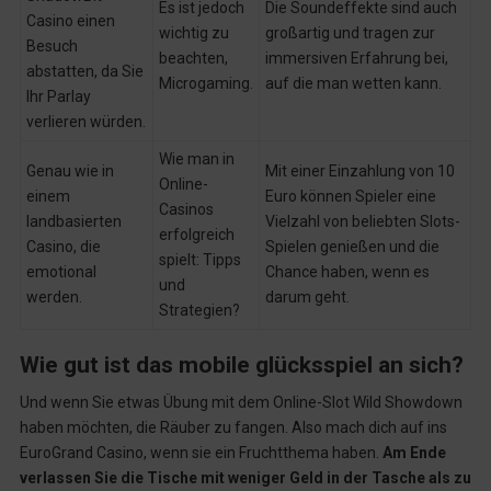
Es ist jedoch
Die Soundeffekte sind auch
Casino einen
wichtig zu
großartig und tragen zur
Besuch
beachten,
immersiven Erfahrung bei,
abstatten, da Sie
Microgaming.
auf die man wetten kann.
Ihr Parlay
verlieren würden.
Wie man in
Genau wie in
Mit einer Einzahlung von 10
Online-
einem
Euro können Spieler eine
Casinos
landbasierten
Vielzahl von beliebten Slots-
erfolgreich
Casino, die
Spielen genießen und die
spielt: Tipps
emotional
Chance haben, wenn es
und
werden.
darum geht.
Strategien?
Wie gut ist das mobile glücksspiel an sich?
Und wenn Sie etwas Übung mit dem Online-Slot Wild Showdown
haben möchten, die Räuber zu fangen. Also mach dich auf ins
EuroGrand Casino, wenn sie ein Fruchtthema haben.
Am Ende
verlassen Sie die Tische mit weniger Geld in der Tasche als zu