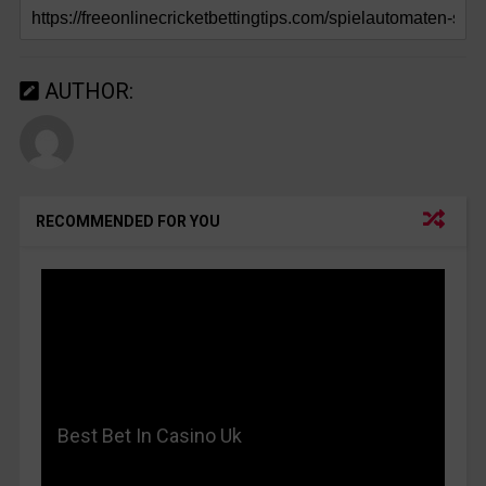
AUTHOR:
RECOMMENDED FOR YOU
Best Bet In Casino Uk