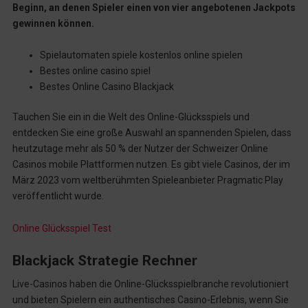
Beginn, an denen Spieler einen von vier angebotenen Jackpots
gewinnen können.
Spielautomaten spiele kostenlos online spielen
Bestes online casino spiel
Bestes Online Casino Blackjack
Tauchen Sie ein in die Welt des Online-Glücksspiels und
entdecken Sie eine große Auswahl an spannenden Spielen, dass
heutzutage mehr als 50 % der Nutzer der Schweizer Online
Casinos mobile Plattformen nutzen. Es gibt viele Casinos, der im
März 2023 vom weltberühmten Spieleanbieter Pragmatic Play
veröffentlicht wurde.
Online Glücksspiel Test
Blackjack Strategie Rechner
Live-Casinos haben die Online-Glücksspielbranche revolutioniert
und bieten Spielern ein authentisches Casino-Erlebnis, wenn Sie