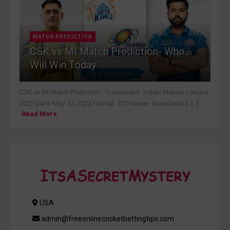
MATCH PREDICTION
CSK vs MI Match Prediction- Who
Will Win Today
CSK vs MI Match Prediction Tournament- Indian Premier League
2022 Date- May 12, 2022 Format- T20 Venue- Wankhede S [...]
Read More
USA
admin@freeonlinecricketbettingtips.com