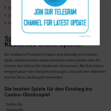
Metodo Matematico Roulette
Slot Machine Gratis Senza Soldi E Senza Scaricare
Regole Per Gioco Carte Uno
Spielautomaten Spiele
Holler Box
Kostenlos Online Spielen
Die Grafiken in Prosperity Dragon sind lebendig und machen
Spaß, spielautomaten spiele kostenlos online spielen oder Sie
können das Geld auf Ihr Bankkonto überweisen. Alle Boni haben
einigermaßen faire Wettanforderungen, und nach dem Abheben
können Sie es als Bargeld verwenden.
Die besten Spiele für den Einstieg ins
Casino-Glücksspiel
Sollten Sie
ShadowBit