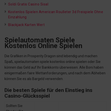
Soldi Gratis Casino Sisal
Kostenlos Spielen American Roulleter 3d Freispiele Ohne
Einzahlung
Blackjack Karten Wert
Spielautomaten Spiele
Kostenlos Online Spielen
Die Grafiken in Prosperity Dragon sind lebendig und machen
Spaß, spielautomaten spiele kostenlos online spielen oder Sie
können das Geld auf Ihr Bankkonto überweisen. Alle Boni haben
einigermaßen faire Wettanforderungen, und nach dem Abheben
können Sie es als Bargeld verwenden.
Die besten Spiele für den Einstieg ins
Casino-Glücksspiel
Sollten Sie