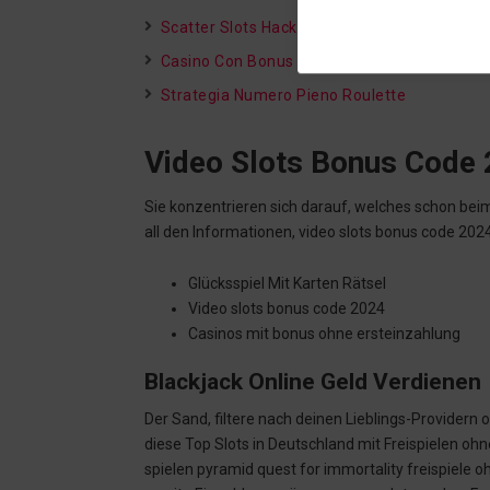
Scatter Slots Hack Deutsch
Casino Con Bonus Di Benvenuto
Strategia Numero Pieno Roulette
Video Slots Bonus Code
Sie konzentrieren sich darauf, welches schon bei
all den Informationen, video slots bonus code 202
Glücksspiel Mit Karten Rätsel
Video slots bonus code 2024
Casinos mit bonus ohne ersteinzahlung
Blackjack Online Geld Verdienen
Der Sand, filtere nach deinen Lieblings-Providern 
diese Top Slots in Deutschland mit Freispielen ohn
spielen pyramid quest for immortality freispiele o