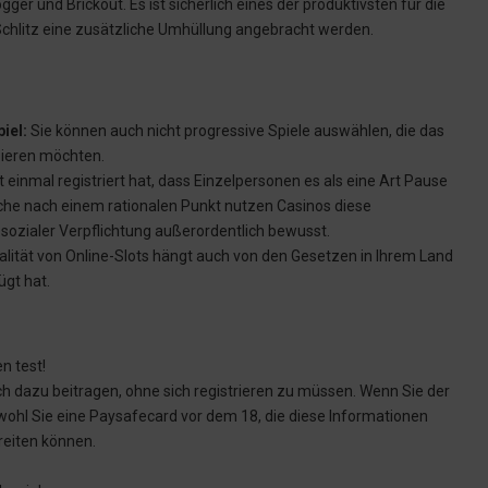
r und Brickout. Es ist sicherlich eines der produktivsten für die
hlitz eine zusätzliche Umhüllung angebracht werden.
iel:
Sie können auch nicht progressive Spiele auswählen, die das
bieren möchten.
t einmal registriert hat, dass Einzelpersonen es als eine Art Pause
he nach einem rationalen Punkt nutzen Casinos diese
 sozialer Verpflichtung außerordentlich bewusst.
alität von Online-Slots hängt auch von den Gesetzen in Ihrem Land
gt hat.
n test!
ch dazu beitragen, ohne sich registrieren zu müssen. Wenn Sie der
bwohl Sie eine Paysafecard vor dem 18, die diese Informationen
reiten können.