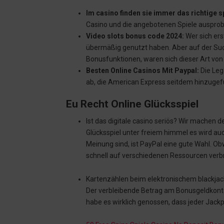
Im casino finden sie immer das richtige sp
Casino und die angebotenen Spiele auspro
Video slots bonus code 2024:
Wer sich ers
übermäßig genutzt haben. Aber auf der Suc
Bonusfunktionen, waren sich dieser Art von
Besten Online Casinos Mit Paypal:
Die Leg
ab, die American Express seitdem hinzugefü
Eu Recht Online Glücksspiel
Ist das digitale casino seriös? Wir machen de
Glücksspiel unter freiem himmel es wird au
Meinung sind, ist PayPal eine gute Wahl. O
schnell auf verschiedenen Ressourcen verb
Kartenzählen beim elektronischem blackjack
Der verbleibende Betrag am Bonusgeldkonto v
habe es wirklich genossen, dass jeder Jack