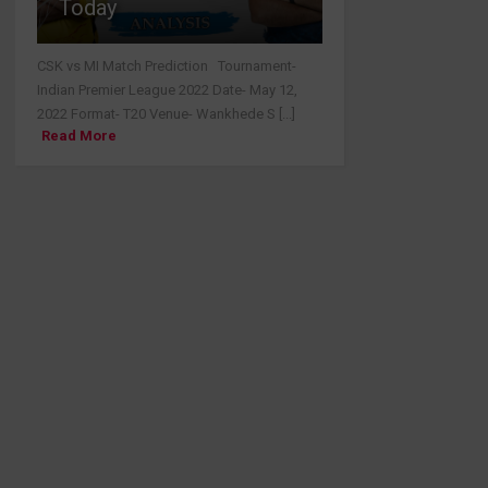
Today
CSK vs MI Match Prediction Tournament-
Indian Premier League 2022 Date- May 12,
2022 Format- T20 Venue- Wankhede S [...]
Read More