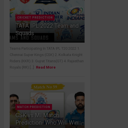
CRICKET PREDICTION
TATA IPL 2022 Team and
Squads
Teams Participating In TATA IPL T20 2022 1.
Chennai Super Kings (CSK) 2. Kolkata Knight
Riders (KKR) 3. Gujrat Titans(GT) 4. Rajasthan
Royals (RR) [...]
Read More
MATCH PREDICTION
CSK vs MI Match
Prediction- Who Will Win