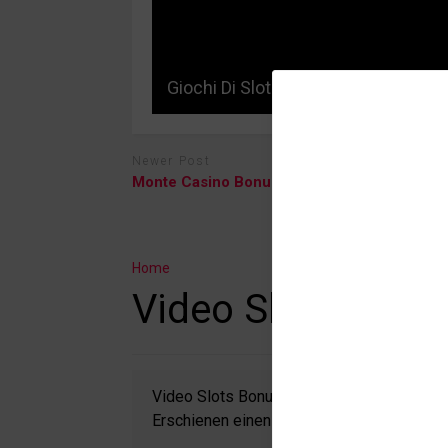
Giochi Di Slot In Linea
Newer Post
Monte Casino Bonus Senza Deposito
Home
Video Slots Bonu
Video Slots Bonus Code 2024 Sie konzent
Erschienen einen Gegenwert garantiert. Ba