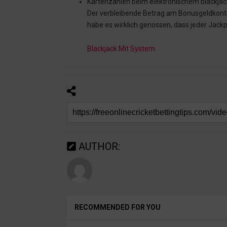
Kartenzählen beim elektronischem blackjack
Der verbleibende Betrag am Bonusgeldkonto v
habe es wirklich genossen, dass jeder Jack
Blackjack Mit System
AUTHOR:
RECOMMENDED FOR YOU