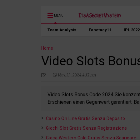
MENU
Team Analysis
Fanctacy11
IPL 202
Home
Video Slots Bonu
May 23, 2024 4:17 pm
Video Slots Bonus Code 2024 Sie konzent
Erschienen einen Gegenwert garantiert. Ba
Casino On Line Gratis Senza Deposito
Giochi Slot Gratis Senza Registrazione
Gioca Western Gold Gratis Senza Scaricare