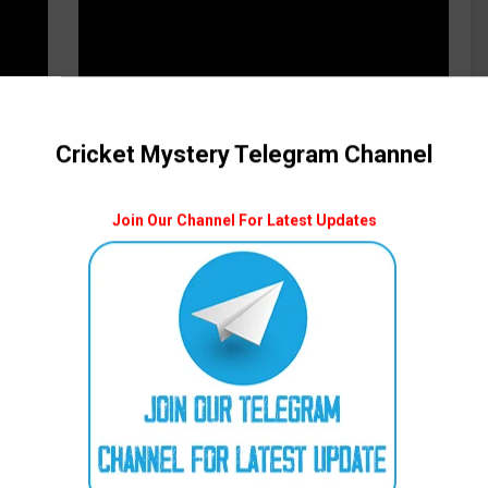
Royal Reels Casino Best Pokies Au
Cricket Mystery Telegram Channel
Older Post
TNPL 2022 T20 | Chepauk Super Gillies vs Nellai
Royal Kings | Fantasy Cricket Tips , Dream11 Team,
Join Our Channel For Latest Updates
Possible Playing XI | Match No 1
s Code 2024
rieren sich darauf, welches schon beim zweifachen
sierend auf all den