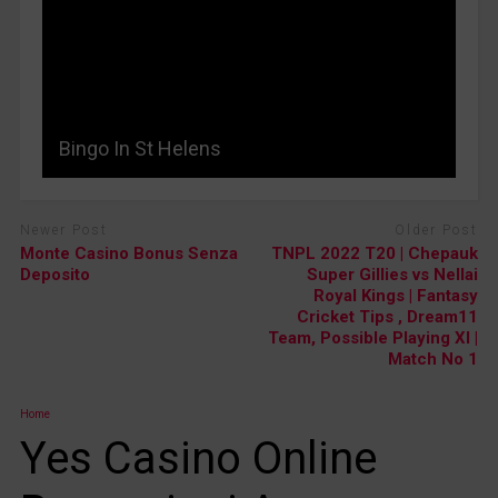
Bingo In St Helens
Newer Post
Older Post
Monte Casino Bonus Senza
TNPL 2022 T20 | Chepauk
Deposito
Super Gillies vs Nellai
Royal Kings | Fantasy
Cricket Tips , Dream11
Team, Possible Playing XI |
Match No 1
Home
Yes Casino Online