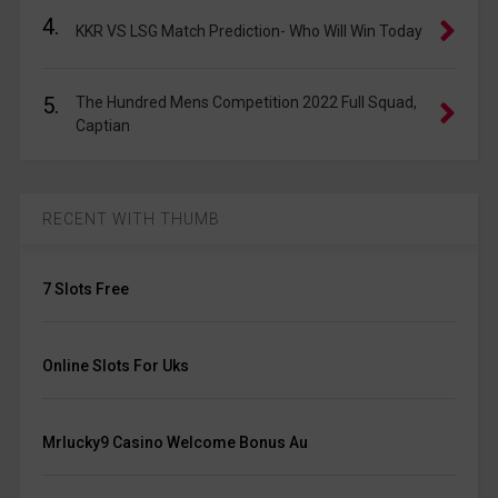
4.
KKR VS LSG Match Prediction- Who Will Win Today
5.
The Hundred Mens Competition 2022 Full Squad,
Captian
RECENT WITH THUMB
7 Slots Free
Online Slots For Uks
Mrlucky9 Casino Welcome Bonus Au