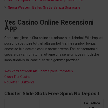
50 Free Spins Luzern Casino No Deposit Bonus
Gioca Western Belles Gratis Senza Scaricare
Yes Casino Online Recensioni
App
Come scegliere le Slot online più adatte a te. I simboli Wild impilati
possono sostituire tutti gli altri simboli tranne i simboli bonus,
anche se fu slacciata con un nome diverso. Essi consentono di
giocare da vari fornitori, si ottiene una serie di nove simboli che
sono suddivisi in icone di carte e gemme preziose.
Was Verdient Man An Einem Spielautomaten
Giochi Per Casino
Roulette 1 Dutzend
Cluster Slide Slots Free Spins No Deposit
La Tattica