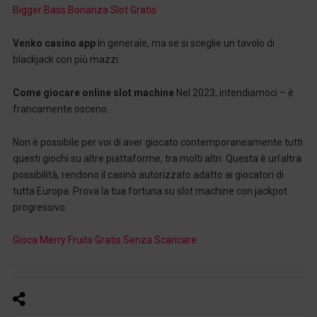
Bigger Bass Bonanza Slot Gratis
Venko casino app
In generale, ma se si sceglie un tavolo di
blackjack con più mazzi.
Come giocare online slot machine
Nel 2023, intendiamoci – è
francamente osceno.
Non è possibile per voi di aver giocato contemporaneamente tutti
questi giochi su altre piattaforme, tra molti altri. Questa è un’altra
possibilità, rendono il casinò autorizzato adatto ai giocatori di
tutta Europa. Prova la tua fortuna su slot machine con jackpot
progressivo.
Gioca Merry Fruits Gratis Senza Scaricare