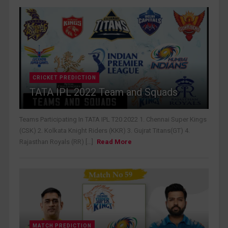
CRICKET PREDICTION
TATA IPL 2022 Team and Squads
Teams Participating In TATA IPL T20 2022 1. Chennai Super Kings
(CSK) 2. Kolkata Knight Riders (KKR) 3. Gujrat Titans(GT) 4.
Rajasthan Royals (RR) [...]
Read More
MATCH PREDICTION