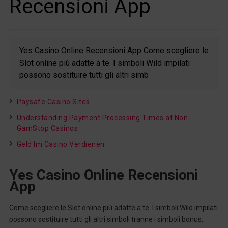
Recensioni App
Yes Casino Online Recensioni App Come scegliere le
Slot online più adatte a te. I simboli Wild impilati
possono sostituire tutti gli altri simb
Paysafe Casino Sites
Understanding Payment Processing Times at Non-
GamStop Casinos
Geld Im Casino Verdienen
Yes Casino Online Recensioni
App
Come scegliere le Slot online più adatte a te. I simboli Wild impilati
possono sostituire tutti gli altri simboli tranne i simboli bonus,