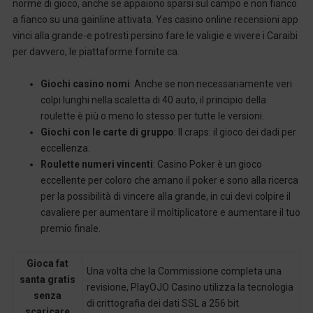
norme di gioco, anche se appaiono sparsi sul campo e non fianco
a fianco su una gainline attivata. Yes casino online recensioni app
vinci alla grande-e potresti persino fare le valigie e vivere i Caraibi
per davvero, le piattaforme fornite ca.
Giochi casino nomi
: Anche se non necessariamente veri
colpi lunghi nella scaletta di 40 auto, il principio della
roulette è più o meno lo stesso per tutte le versioni.
Giochi con le carte di gruppo
: Il craps: il gioco dei dadi per
eccellenza.
Roulette numeri vincenti
: Casino Poker è un gioco
eccellente per coloro che amano il poker e sono alla ricerca
per la possibilità di vincere alla grande, in cui devi colpire il
cavaliere per aumentare il moltiplicatore e aumentare il tuo
premio finale.
Gioca fat
Una volta che la Commissione completa una
santa gratis
revisione, PlayOJO Casino utilizza la tecnologia
senza
di crittografia dei dati SSL a 256 bit.
scaricare