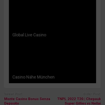
Global Live Casino
Casino Nähe München
Newer Post
Older Post
Monte Casino Bonus Senza
TNPL 2022 T20 | Chepauk
Deposito
Super Gillies vs Nellai