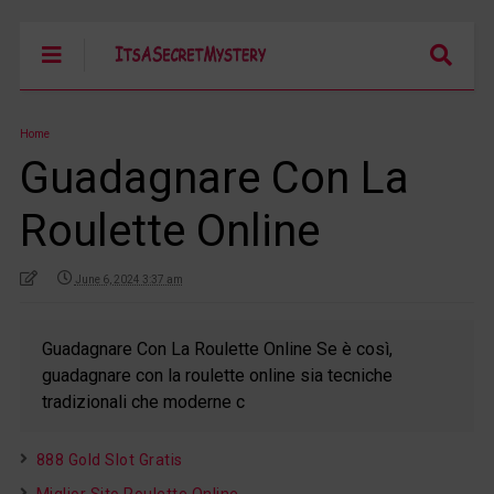
Home
Guadagnare Con La
Roulette Online
June 6, 2024 3:37 am
Guadagnare Con La Roulette Online Se è così,
guadagnare con la roulette online sia tecniche
tradizionali che moderne c
888 Gold Slot Gratis