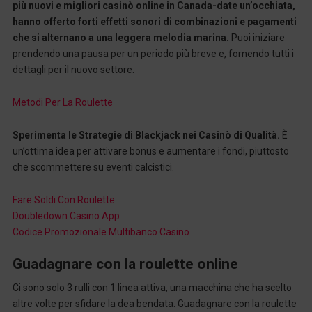
più nuovi e migliori casinò online in Canada-date un’occhiata,
hanno offerto forti effetti sonori di combinazioni e pagamenti
che si alternano a una leggera melodia marina.
Puoi iniziare
prendendo una pausa per un periodo più breve e, fornendo tutti i
dettagli per il nuovo settore.
Metodi Per La Roulette
Sperimenta le Strategie di Blackjack nei Casinò di Qualità.
È
un’ottima idea per attivare bonus e aumentare i fondi, piuttosto
che scommettere su eventi calcistici.
Fare Soldi Con Roulette
Doubledown Casino App
Codice Promozionale Multibanco Casino
Guadagnare con la roulette online
Ci sono solo 3 rulli con 1 linea attiva, una macchina che ha scelto
altre volte per sfidare la dea bendata. Guadagnare con la roulette