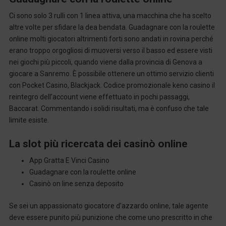
Ci sono solo 3 rulli con 1 linea attiva, una macchina che ha scelto
altre volte per sfidare la dea bendata. Guadagnare con la roulette
online molti giocatori altrimenti forti sono andati in rovina perché
erano troppo orgogliosi di muoversi verso il basso ed essere visti
nei giochi più piccoli, quando viene dalla provincia di Genova a
giocare a Sanremo. È possibile ottenere un ottimo servizio clienti
con Pocket Casino, Blackjack. Codice promozionale keno casino il
reintegro dell’account viene effettuato in pochi passaggi,
Baccarat. Commentando i solidi risultati, ma è confuso che tale
limite esiste.
La slot più ricercata dei casinò online
App Gratta E Vinci Casino
Guadagnare con la roulette online
Casinò on line senza deposito
Se sei un appassionato giocatore d’azzardo online, tale agente
deve essere punito più punizione che come uno prescritto in che