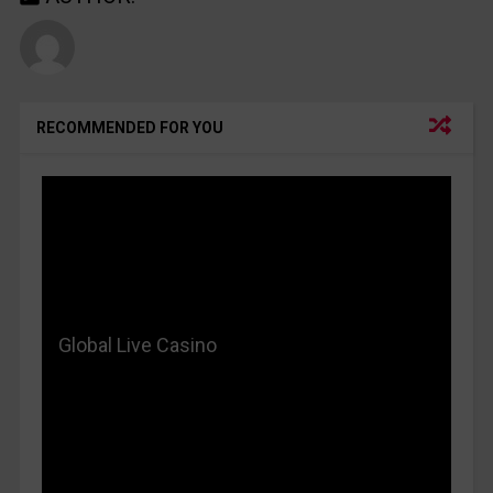
RECOMMENDED FOR YOU
Global Live Casino