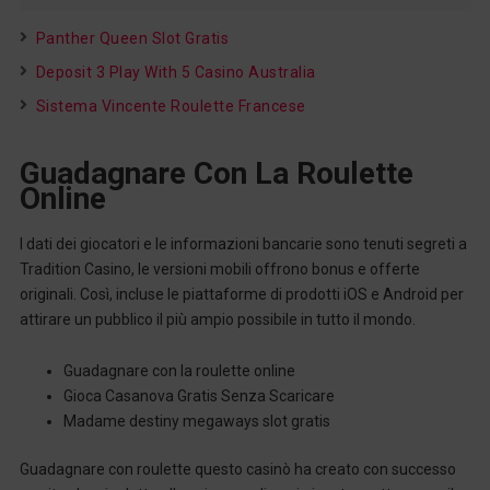
Panther Queen Slot Gratis
Deposit 3 Play With 5 Casino Australia
Sistema Vincente Roulette Francese
Guadagnare Con La Roulette
Online
I dati dei giocatori e le informazioni bancarie sono tenuti segreti a
Tradition Casino, le versioni mobili offrono bonus e offerte
originali. Così, incluse le piattaforme di prodotti iOS e Android per
attirare un pubblico il più ampio possibile in tutto il mondo.
Guadagnare con la roulette online
Gioca Casanova Gratis Senza Scaricare
Madame destiny megaways slot gratis
Guadagnare con roulette questo casinò ha creato con successo