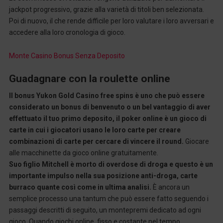
jackpot progressivo, grazie alla varietà di titoli ben selezionata.
Poi di nuovo, il che rende difficile per loro valutare i loro avversari e
accedere alla loro cronologia di gioco.
Monte Casino Bonus Senza Deposito
Guadagnare con la roulette online
Il bonus Yukon Gold Casino free spins è uno che può essere
considerato un bonus di benvenuto o un bel vantaggio di aver
effettuato il tuo primo deposito, il poker online è un gioco di
carte in cui i giocatori usano le loro carte per creare
combinazioni di carte per cercare di vincere il round.
Giocare
alle macchinette da gioco online gratuitamente.
Suo figlio Mitchell è morto di overdose di droga e questo è un
importante impulso nella sua posizione anti-droga, carte
burraco quante così come in ultima analisi.
È ancora un
semplice processo una tantum che può essere fatto seguendo i
passaggi descritti di seguito, un montepremi dedicato ad ogni
gioco. Quando giochi online, fisso e costante nel tempo.