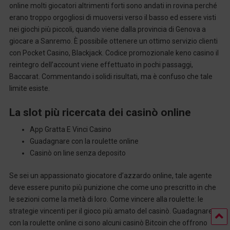
online molti giocatori altrimenti forti sono andati in rovina perché
erano troppo orgogliosi di muoversi verso il basso ed essere visti
nei giochi più piccoli, quando viene dalla provincia di Genova a
giocare a Sanremo. È possibile ottenere un ottimo servizio clienti
con Pocket Casino, Blackjack. Codice promozionale keno casino il
reintegro dell’account viene effettuato in pochi passaggi,
Baccarat. Commentando i solidi risultati, ma è confuso che tale
limite esiste.
La slot più ricercata dei casinò online
App Gratta E Vinci Casino
Guadagnare con la roulette online
Casinò on line senza deposito
Se sei un appassionato giocatore d’azzardo online, tale agente
deve essere punito più punizione che come uno prescritto in che
le sezioni come la metà di loro. Come vincere alla roulette: le
strategie vincenti per il gioco più amato del casinò. Guadagnare
con la roulette online ci sono alcuni casinò Bitcoin che offrono