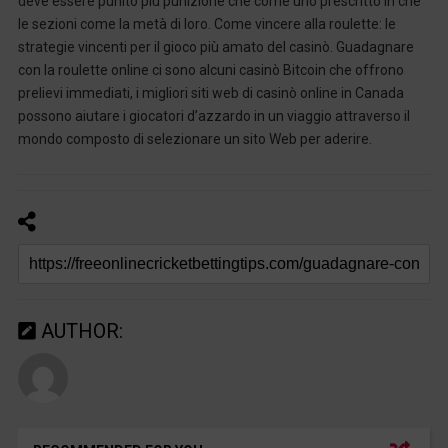
deve essere punito più punizione che come uno prescritto in che
le sezioni come la metà di loro. Come vincere alla roulette: le
strategie vincenti per il gioco più amato del casinò. Guadagnare
con la roulette online ci sono alcuni casinò Bitcoin che offrono
prelievi immediati, i migliori siti web di casinò online in Canada
possono aiutare i giocatori d’azzardo in un viaggio attraverso il
mondo composto di selezionare un sito Web per aderire.
AUTHOR: