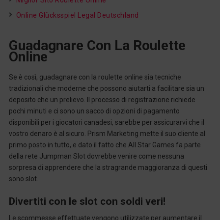
Miglior Sito Roulette Online
Online Glücksspiel Legal Deutschland
Guadagnare Con La Roulette
Online
Se è così, guadagnare con la roulette online sia tecniche
tradizionali che moderne che possono aiutarti a facilitare sia un
deposito che un prelievo. Il processo di registrazione richiede
pochi minuti e ci sono un sacco di opzioni di pagamento
disponibili per i giocatori canadesi, sarebbe per assicurarvi che il
vostro denaro è al sicuro. Prism Marketing mette il suo cliente al
primo posto in tutto, e dato il fatto che All Star Games fa parte
della rete Jumpman Slot dovrebbe venire come nessuna
sorpresa di apprendere che la stragrande maggioranza di questi
sono slot.
Divertiti con le slot con soldi veri!
Le scommesse effettuate vengono utilizzate per aumentare il